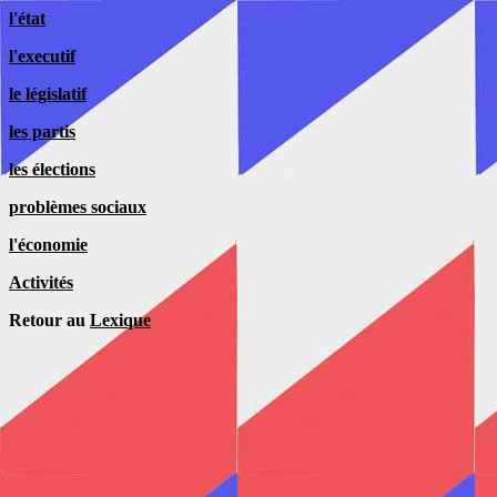
l'état
l'executif
le législatif
les partis
les élections
problèmes sociaux
l'économie
Activités
Retour au
Lexique